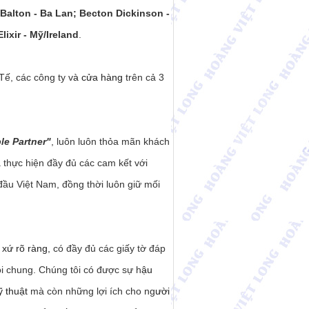
 Balton - Ba Lan; Becton Dickinson -
lixir - Mỹ/Ireland
.
Tế, các công ty v
à cửa hàng
trên cả 3
le Partner"
, luôn luôn thỏa mãn khách
à thực hiện đầy đủ các cam kết với
 đầu Việt Nam, đồng thời luôn giữ mối
 xứ rõ ràng,
có đầy đủ các giấy tờ đáp
i chung. Chúng tôi có được sự h
ậu
ỹ thuật
mà còn những lợi ích cho ng
ười