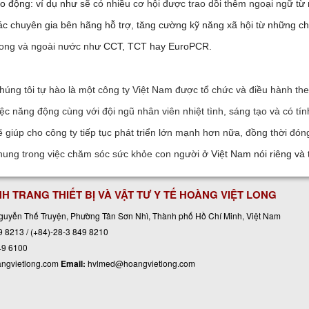
ao động: ví dụ như
sẽ có nhiều cơ hội được trao dồi thêm ngoại ngữ t
ừ 
ác chuyên gia bên hãng hỗ trợ
, t
ăng cường kỹ năng xã hội từ những c
rong và ngoài nước
nh
ư CCT, TCT hay EuroPCR.
húng tôi tự hào là một công ty Việt Nam được tổ chức và điều hành th
iệc năng động cùng với đội ngũ nhân viên nhiệt tình, sáng tạo và có t
ẽ giúp cho công ty tiếp tục phát triển lớn mạnh hơn nữa, đồng thời đón
hung trong việc chăm sóc sức khỏe con người
ở Việt Nam nói riêng và 
H TRANG THIẾT BỊ VÀ VẬT TƯ Y TẾ HOÀNG VIỆT LONG
guyễn Thế Truyện, Phường Tân Sơn Nhì, Thành phố Hồ Chí Minh, Việt Nam
9 8213
/
(+84)-28-3 849 8210
49 6100
ngvietlong.com
Email:
hvlmed@hoangvietlong.com