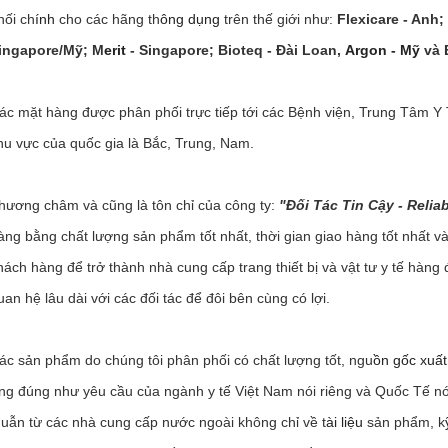
hối ch
ính
cho các hãng th
ông dụng
trên thế giới như:
Flexicare - Anh;
ingapore/Mỹ; M
erit
- Singapore; Bioteq - Đài Loan,
Argon - Mỹ
và E
ác mặt hàng được phân phối trực tiếp tới các Bệnh viện, Trung Tâm Y 
hu vực của quốc gia là Bắc, Trung, Nam.
hương châm và cũng là tôn chỉ của công ty:
"Đối Tác Tin Cậy - Reliab
àng bằng chất lượng sản phẩm tốt nhất, thời gian giao hàng tốt nhất v
hách hàng để trở thành nhà cung cấp trang thiết bị và vật tư y tế hàng
uan hệ lâu dài với các đối tác để đôi bên cùng có lợi.
ác sản phẩm do chúng tôi phân phối có chất lượng tốt, ngu
ồn gốc xuất
ng đúng như yêu cầu của ngành y tế Việt Nam nói riêng và Quốc Tế nó
huẫn từ các nhà cung cấp nước ngoài không chỉ về t
ài liệu
sản phẩm, k