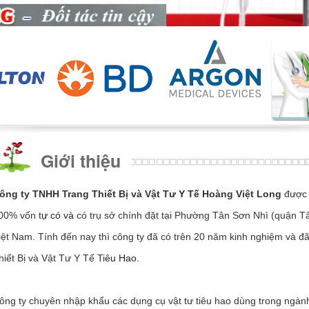
Giới thiệu
ông ty TNHH Trang Thiết Bị và Vật Tư Y Tế Hoàng Việt Long
được 
00% vốn t
ự có và
có trụ sở chính đặt tại Phường Tân Sơn Nhì (quận T
iệt Nam. Tính đến nay thì công ty đã có trên 20 năm kinh nghiệm và đã 
hiết Bị và Vật Tư Y Tế Ti
êu Hao.
ông ty chuyên nhập khẩu các dụng cụ vật tư tiêu hao dùng trong ngành 