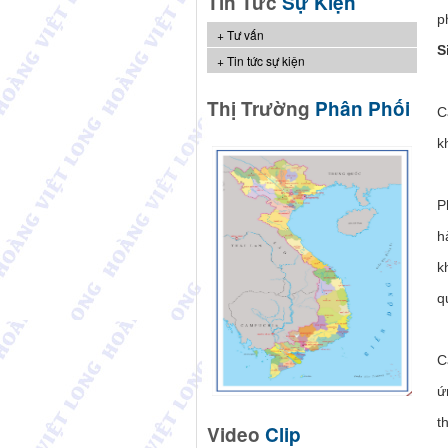
Tin Tức
Sự Kiện
p
Tư vấn
S
Tin tức sự kiện
Thị Trường
Phân Phối
C
k
P
h
k
q
C
ứ
t
Video
Clip