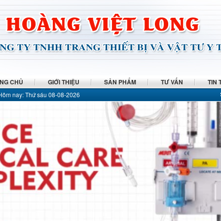
NG CHỦ
GIỚI THIỆU
SẢN PHẨM
TƯ VẤN
TIN 
Hôm nay:
Thứ sáu 08-08-2026