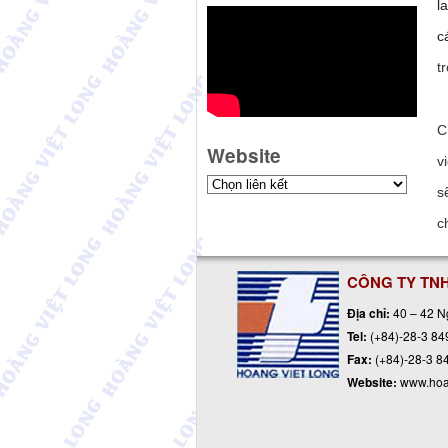
l
c
t
C
Website
v
s
c
CÔNG TY TNH
Địa chỉ:
40 – 42 N
Tel:
(+84)-28-3 84
Fax:
(+84)-28-3 8
Website:
www.hoa