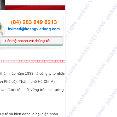
(84) 283 849 8213
hvlmed@hoangvietlong.com
thành lập năm 1999, là công ty tư nhân
ân Phú cũ), Thành phố Hồ Chí Minh,
tạo được tên tuổi vững trên thị trường
y tế và hiện đang là đ
ại
diện phân