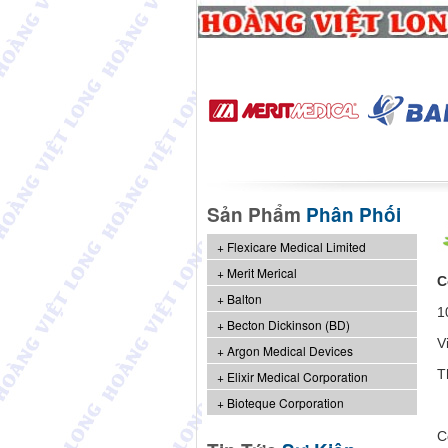
Sản Phẩm
Phân Phối
Flexicare Medical Limited
Merit Merical
C
Balton
1
Becton Dickinson (BD)
V
Argon Medical Devices
T
Elixir Medical Corporation
Bioteque Corporation
C